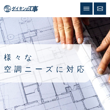
ダイキンの工事
施工体制
様々な需要
様々な
工事部材
空調ニーズに対応
技術力
新匠会のご案内
新匠会について
入会案内